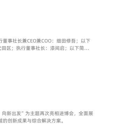
董事社长兼CEO兼COO：细田修吾；以下
代田区；执行董事社长：漆间启；以下简
就三菱电机向荏原转让以下资产达成协议。
，向新出发”为主题再次亮相进博会，全面展
域的创新成果与综合解决方案。