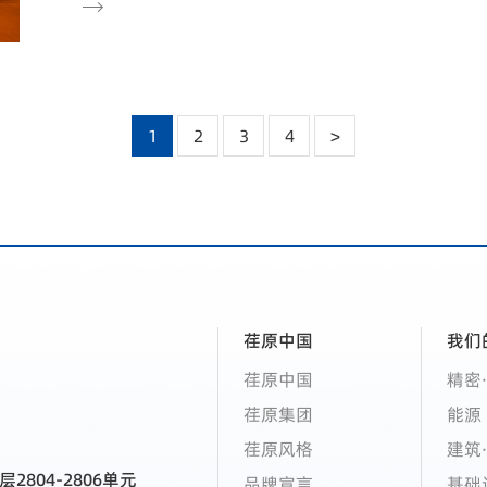

1
2
3
4
>
荏原中国
我们
荏原中国
精密
荏原集团
能源
荏原风格
建筑
2804-2806单元
品牌宣言
基础