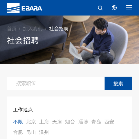


首页
加入我们
社会招聘
社会招聘
搜索
工作地点
不限
北京
上海
天津
烟台
淄博
青岛
西安
合肥
昆山
温州