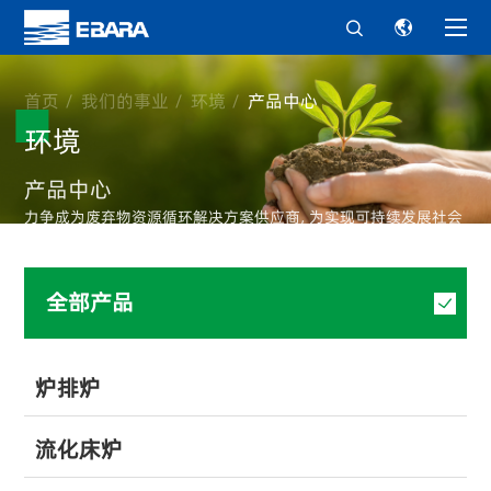


首页
我们的事业
环境
产品中心
环境
产品中心
力争成为废弃物资源循环解决方案供应商, 为实现可持续发展社会
提供助力。
全部产品
炉排炉
流化床炉